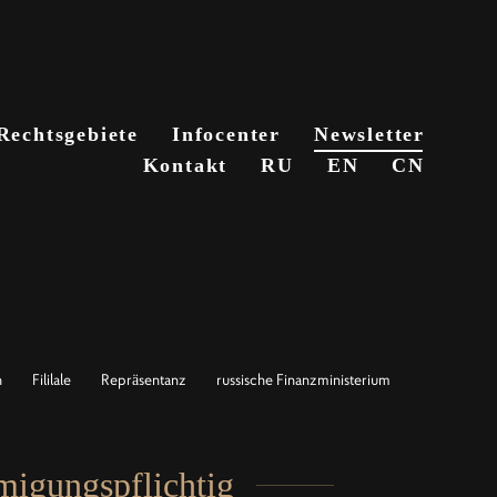
Rechtsgebiete
Rechtsgebiete
Infocenter
Infocenter
Newsletter
Newsletter
Kontakt
Kontakt
RU
RU
EN
EN
CN
CN
n
Fililale
Repräsentanz
russische Finanzministerium
migungspflichtig