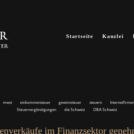
Startseite
Startseite
Kanzlei
Kanzlei
mwst
einkommensteuer
gewinnsteuer
steuern
Internetfirme
Steuervergünstigungen
die Schweiz
DBA Schweiz
ienverkäufe im Finanzsektor geneh