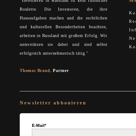
M
"Investieren in Russland ist kein russisches
Roulette. Die Investoren, die ihre
Ka
Hausaufgaben machen und die rechtlichen
Re
und kulturellen Besonderheiten beachten,
In
arbeiten in Russland mit großem Erfolg. Wir
Ne
unterstützen sie dabei und sind selbst
Ko
erfolgreich unternehmerisch tätig."
Thomas Brand
,
Partner
Newsletter abbonieren
E-Mail*