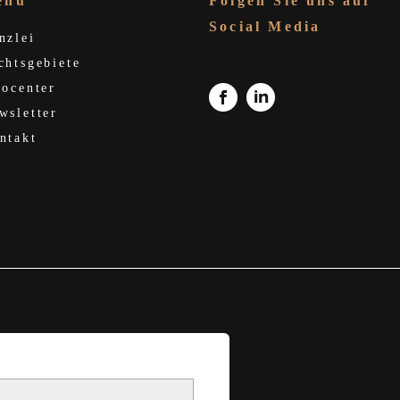
enü
Folgen Sie uns auf
Social Media
nzlei
chtsgebiete
focenter
wsletter
ntakt